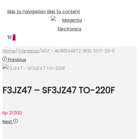
Skip to navigation
Skip to content
0
Home
/
Transistor
/
A0Z – AD8614ARTZ-REEL SOT-23-5
Previous
F3JZ47 – SF3JZ47 TO-220F
Rp
21.000
Next