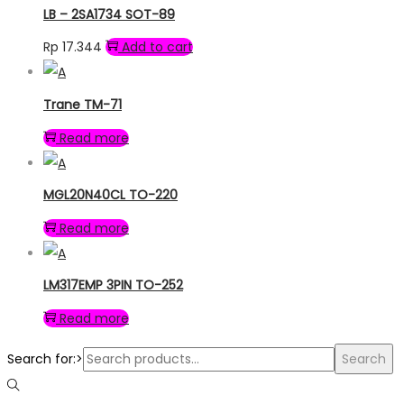
LB – 2SA1734 SOT-89
Rp
17.344
Add to cart
Trane TM-71
Read more
MGL20N40CL TO-220
Read more
LM317EMP 3PIN TO-252
Read more
Search for:>
Search