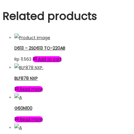
Related products
D613 – 2SD613 TO-220AB
Rp
11.563
Add to cart
BLF878 NXP
Read more
G60N100
Read more