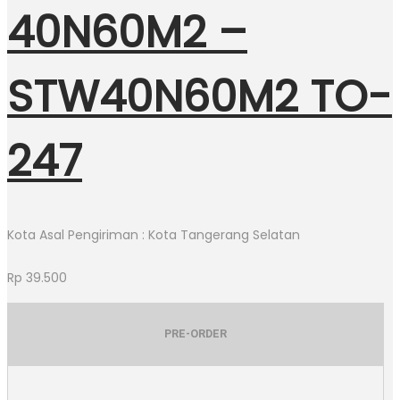
40N60M2 –
STW40N60M2 TO-
247
Kota Asal Pengiriman : Kota Tangerang Selatan
Rp
39.500
PRE-ORDER