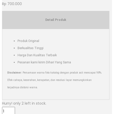
Rp
700.000
Detail Produk
Produk Original
Berkualitas Tinggi
Harga Dan Kualitas Terbaik
Pesanan kami kirim Dihari Yang Sama
Disclaimer:
Persamaan warna foto katalog dengan produk asli mencapai 98%.
Efek cahaya, kecerahan, kerapatan, dan resolusi layar memungkinkan
terjadinya distorsi warna.
Hurry! only 2 left in stock.
Vb