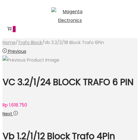
Skip
Skip
to
to
navigation
content
0
Home
/
Trafo Block
/
Vb 3.2/2/18 Block Trafo 6Pin
Previous
VC 3.2/1/24 BLOCK TRAFO 6 PIN
Rp
1.618.750
Next
Vb 1.2/1/12 Block Trafo 4Pin