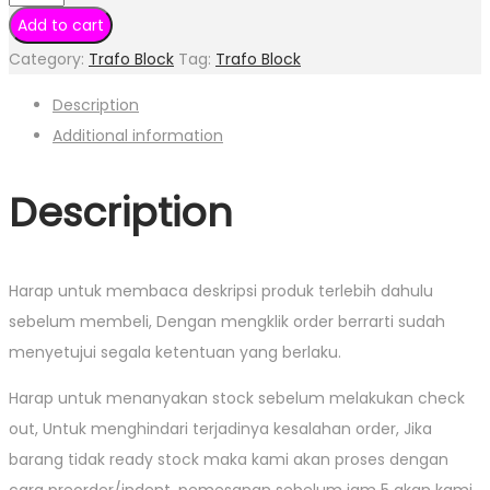
3.2/2/18
Add to cart
Block
Category:
Trafo Block
Tag:
Trafo Block
Trafo
Description
6Pin
Additional information
quantity
Description
Harap untuk membaca deskripsi produk terlebih dahulu
sebelum membeli, Dengan mengklik order berrarti sudah
menyetujui segala ketentuan yang berlaku.
Harap untuk menanyakan stock sebelum melakukan check
out, Untuk menghindari terjadinya kesalahan order, Jika
barang tidak ready stock maka kami akan proses dengan
cara preorder/indent, pemesanan sebelum jam 5 akan kami