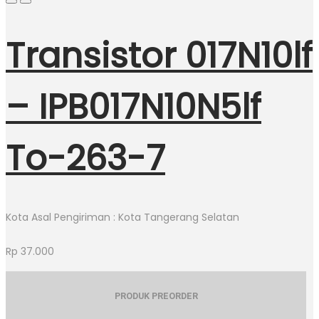
Transistor 017N10lf
– IPB017N10N5lf
To-263-7
Kota Asal Pengiriman : Kota Tangerang Selatan
Rp
37.000
PRODUK PREORDER