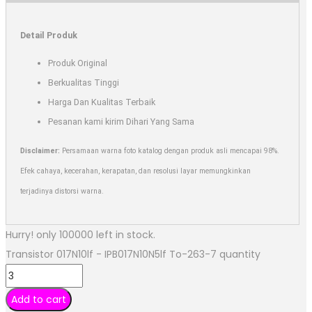
Detail Produk
Produk Original
Berkualitas Tinggi
Harga Dan Kualitas Terbaik
Pesanan kami kirim Dihari Yang Sama
Disclaimer:
Persamaan warna foto katalog dengan produk asli mencapai 98%.
Efek cahaya, kecerahan, kerapatan, dan resolusi layar memungkinkan
terjadinya distorsi warna.
Hurry! only 100000 left in stock.
Transistor 017N10lf - IPB017N10N5lf To-263-7 quantity
Add to cart