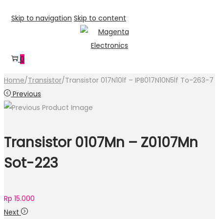
Skip to navigation
Skip to content
0
Home
/
Transistor
/
Transistor 017N10lf – IPB017N10N5lf To-263-7
Previous
Transistor 0107Mn – Z0107Mn
Sot-223
Rp
15.000
Next