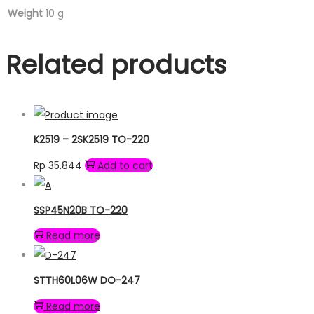
Weight
10 g
Related products
K2519 – 2SK2519 TO-220
Rp
35.844
Add to cart
SSP45N20B TO-220
Read more
STTH60L06W DO-247
Read more