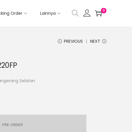
0
cking Order
Lainnya
PREVIOUS
NEXT
220FP
Tangerang Selatan
PRE-ORDER