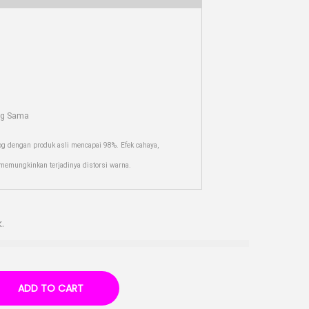
ng Sama
og dengan produk asli mencapai 98%. Efek cahaya,
r memungkinkan terjadinya distorsi warna.
.
ADD TO CART