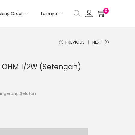
0
cking Order
Lainnya
PREVIOUS
NEXT
.1 OHM 1/2W (Setengah)
Tangerang Selatan