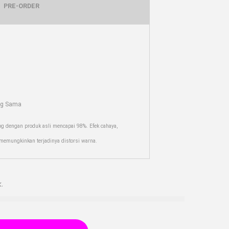
PRE-ORDER
ng Sama
og dengan produk asli mencapai 98%. Efek cahaya,
r memungkinkan terjadinya distorsi warna.
.