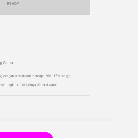
READY
ng Sama
og dengan produk asli mencapai 98%. Efek cahaya,
r memungkinkan terjadinya distorsi warna.