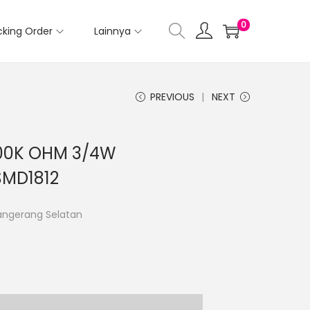
0
cking Order
Lainnya
PREVIOUS
NEXT
200K OHM 3/4W
SMD1812
Tangerang Selatan