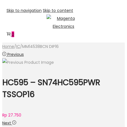
Skip to navigation
Skip to content
0
Home
/
IC
/
MM14538BCN DIP16
Previous
HC595 – SN74HC595PWR
TSSOP16
Rp
27.750
Next