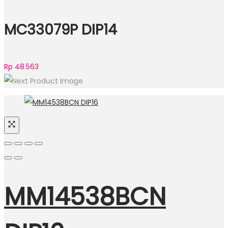
MC33079P DIP14
Rp
48.563
MM14538BCN