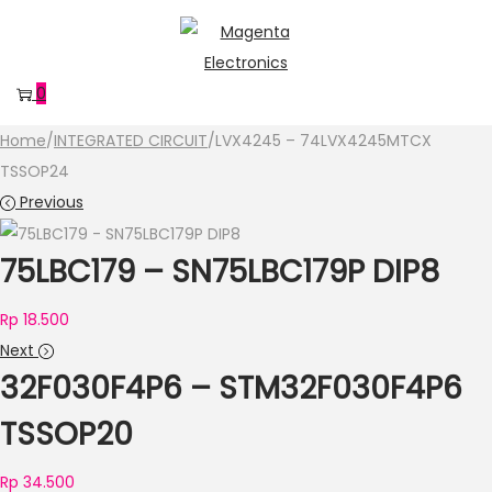
Skip
Skip
to
to
navigation
content
0
Home
/
INTEGRATED CIRCUIT
/
LVX4245 – 74LVX4245MTCX
TSSOP24
Previous
75LBC179 – SN75LBC179P DIP8
Rp
18.500
Next
32F030F4P6 – STM32F030F4P6
TSSOP20
Rp
34.500