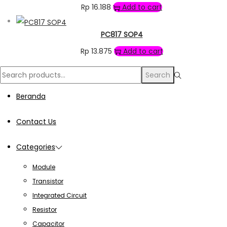
Rp
16.188
Add to cart
PC817 SOP4
Rp
13.875
Add to cart
Search
Search
for:>
Beranda
Contact Us
Categories
Module
Transistor
Integrated Circuit
Resistor
Capacitor