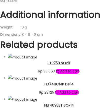
SM,100326
Additional information
Weight
10 g
Dimensions
18 × 11 × 2 cm
Related products
TLP759 SOP8
Rp
30.063
Add to cart
HD74HC14P DIP14
Rp
23.125
Add to cart
HEF4093BT SOP14