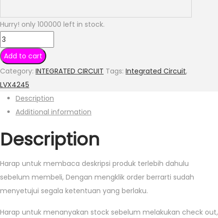
Hurry! only 100000 left in stock.
LVX4245
-
Add to cart
74LVX4245MTCX
Category:
INTEGRATED CIRCUIT
Tags:
Integrated Circuit
,
TSSOP24
LVX4245
quantity
Description
Additional information
Description
Harap untuk membaca deskripsi produk terlebih dahulu
sebelum membeli, Dengan mengklik order berrarti sudah
menyetujui segala ketentuan yang berlaku.
Harap untuk menanyakan stock sebelum melakukan check out,