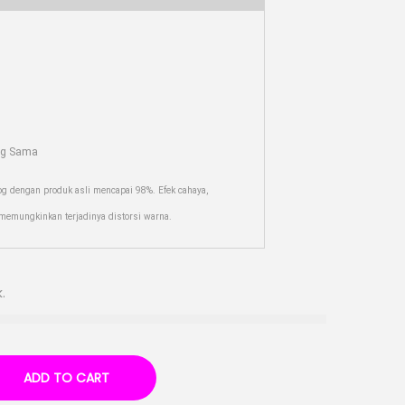
ng Sama
og dengan produk asli mencapai 98%. Efek cahaya,
r memungkinkan terjadinya distorsi warna.
.
ADD TO CART