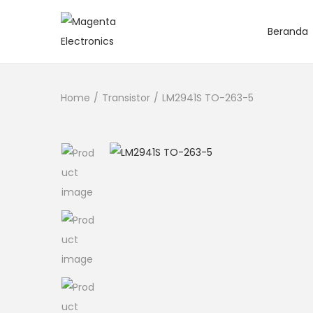
Beranda
Home
/
Transistor
/
LM2941S TO-263-5