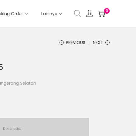
0
cking Order
Lainnya
PREVIOUS
NEXT
5
Tangerang Selatan
Description