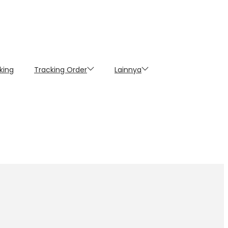
king
Tracking Order
Lainnya