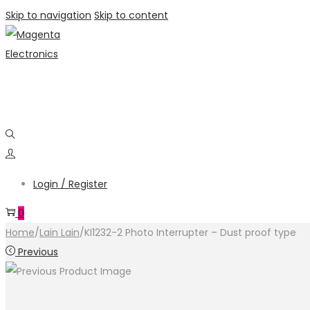
Skip to navigation
Skip to content
Login / Register
0
Home
/
Lain Lain
/
KI1232-2 Photo Interrupter – Dust proof type
Previous