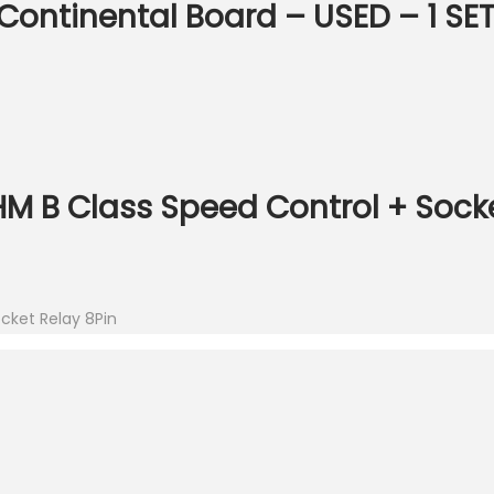
ontinental Board – USED – 1 SE
 B Class Speed Control + Socke