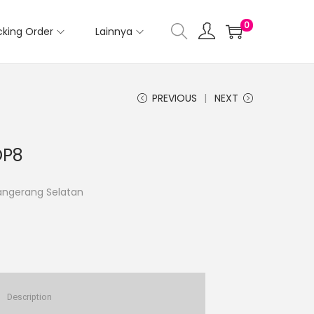
0
cking Order
Lainnya
PREVIOUS
NEXT
OP8
Tangerang Selatan
Description