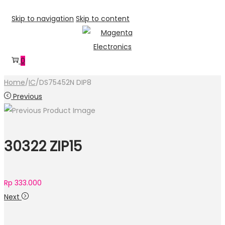
Skip to navigation
Skip to content
0
Home
/
IC
/
DS75452N DIP8
Previous
30322 ZIP15
Rp
333.000
Next