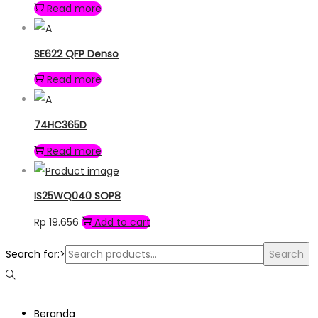
Read more
SE622 QFP Denso
Read more
74HC365D
Read more
IS25WQ040 SOP8
Rp
19.656
Add to cart
Search for:>
Search
Beranda