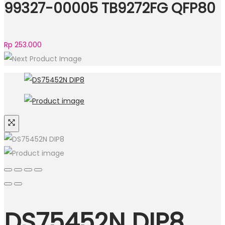
99327-00005 TB9272FG QFP80
Rp
253.000
DS75452N DIP8