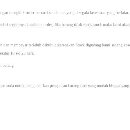
gan mengklik order berrarti sudah menyetujui segala ketentuan yang berlaku.
ri terjadinya kesalahan order, Jika barang tidak ready stock maka kami akan
an membayar terlebih dahulu,dikarenakan Stock digudang kami sedang koson
kitar 10 s/d 25 hari.
n barang
uhan anda untuk menghadirkan pengadaan barang dari yang mudah hingga yang s