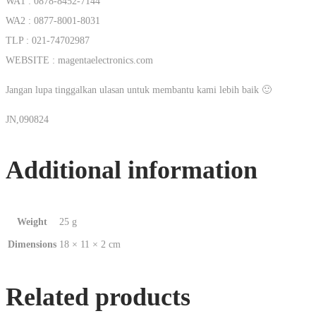
WA1 : 0878-8452-7144
WA2 : 0877-8001-8031
TLP : 021-74702987
WEBSITE : magentaelectronics.com
Jangan lupa tinggalkan ulasan untuk membantu kami lebih baik 🙂
JN,090824
Additional information
Weight
25 g
Dimensions
18 × 11 × 2 cm
Related products