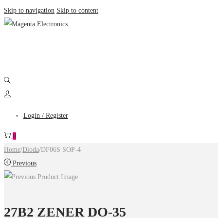
Skip to navigation
Skip to content
Login / Register
0
Home
/
Dioda
/
DF06S SOP-4
Previous
27B2 ZENER DO-35