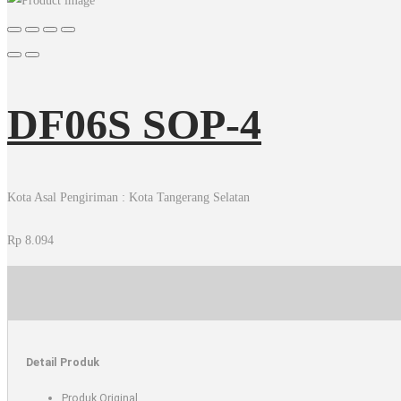
DF06S SOP-4
Kota Asal Pengiriman : Kota Tangerang Selatan
Rp
8.094
Detail Produk
Produk Original