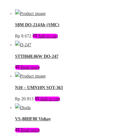
S8M DO-214Ab (SMC)
Rp
8.672
Add to cart
STTH60L06W DO-247
Read more
N10 – UMN10N SOT-363
Rp
20.813
Add to cart
VS-88HF80 Vishay
Read more