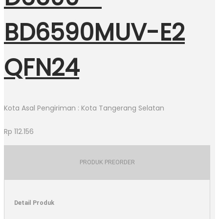
BD6590MUV-E2
QFN24
Kota Asal Pengiriman : Kota Tangerang Selatan
Rp
112.156
PRODUK PREORDER
Detail Produk