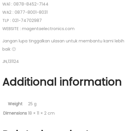
WA1 : 0878-8452-7144
WA2 : 0877-8001-8031
TLP : 021-74702987
WEBSITE : magentaelectronics.com
Jangan lupa tinggalkan ulasan untuk membantu kami lebih
baik 🙂
JN,131124
Additional information
Weight
25 g
Dimensions
18 × 11 × 2 cm