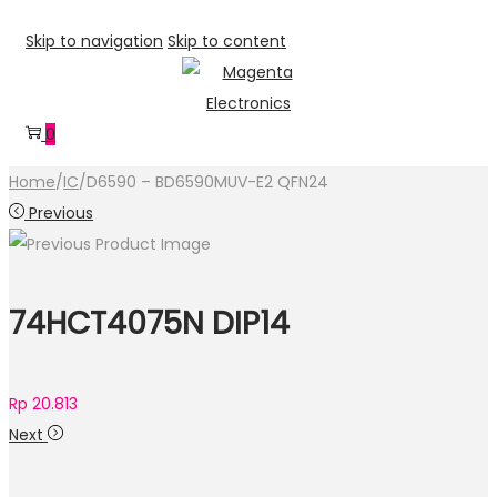
Skip to navigation
Skip to content
0
Home
/
IC
/
D6590 – BD6590MUV-E2 QFN24
Previous
74HCT4075N DIP14
Rp
20.813
Next