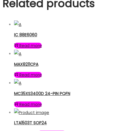
Related products
IC 88E6060
Read more
MAX8211CPA
Read more
MC35XS3400D 24-PIN PQFN
Read more
LTA1503T SOP24