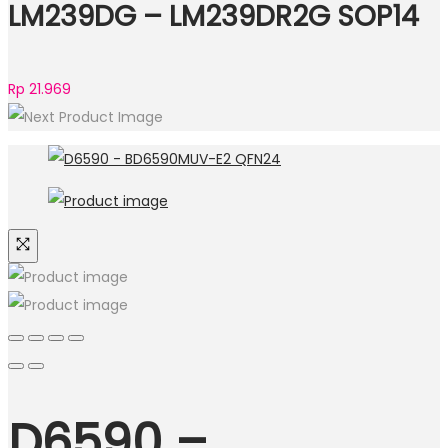
LM239DG – LM239DR2G SOP14
Rp
21.969
D6590 –