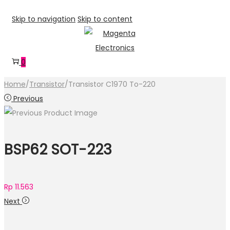
Skip to navigation
Skip to content
0
Home
/
Transistor
/
Transistor C1970 To-220
Previous
BSP62 SOT-223
Rp
11.563
Next