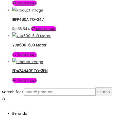
Read more
IRFP460A TO-247
Rp
35.844
Add to cart
YDK600-6B9 Motor
Read more
FDA24N40F TO-3PN
Read more
Search for:>
Search
Beranda