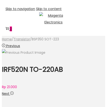
Skip to navigation
Skip to content
0
Home
/
Transistor
/
BSP350 SOT-223
Previous
IRF520N TO-220AB
Rp
21.000
Next