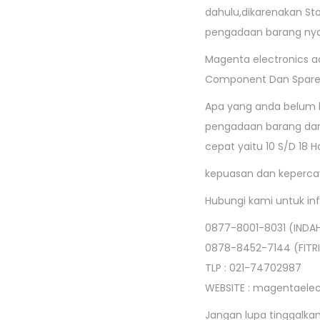
dahulu,dikarenakan St
pengadaan barang nya d
Magenta electronics 
Component Dan Sparepa
Apa yang anda belum l
pengadaan barang dari
cepat yaitu 10 S/D 18 H
kepuasan dan kepercay
Hubungi kami untuk info
0877-8001-8031 (INDA
0878-8452-7144 (FITRI
TLP : 021-74702987
WEBSITE : magentaele
Jangan lupa tinggalka