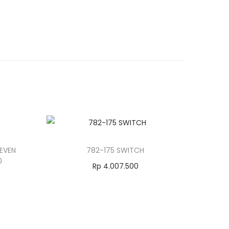
SEVEN
782-175 SWITCH
0
Rp
4.007.500
Add to cart