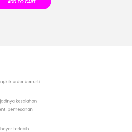
ADD TO CART
klik order berrarti
jadinya kesalahan
dent, pemesanan
ayar terlebih