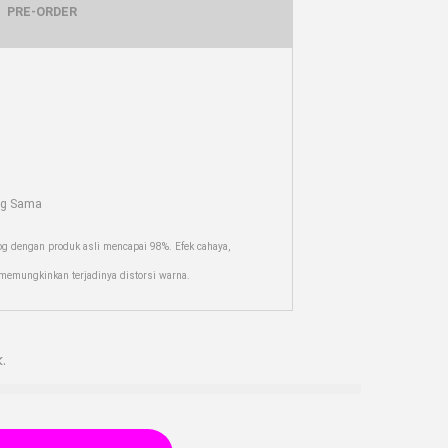
PRE-ORDER
ng Sama
og dengan produk asli mencapai 98%. Efek cahaya,
r memungkinkan terjadinya distorsi warna.
.