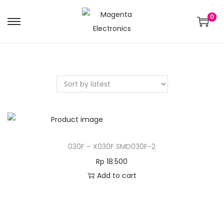
0
030F – X030F SMD030F-2
Rp
18.500
Add to cart